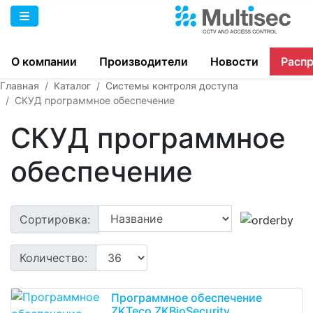
О компании
Производители
Новости
Расп
Главная
Каталог
Системы контроля доступа
СКУД программное обеспечение
СКУД программное
обеспечение
Сортировка:
Количество:
Программное обеспечение
ZKTeco ZKBioSecurity