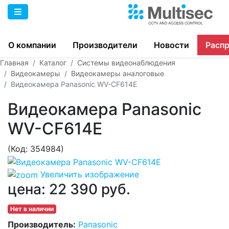
О компании
Производители
Новости
Расп
Главная
Каталог
Системы видеонаблюдения
Видеокамеры
Видеокамеры аналоговые
Видеокамера Panasonic WV-CF614E
Видеокамера Panasonic
WV-CF614E
(Код:
354984
)
Увеличить изображение
цена:
22 390 руб.
Нет в наличии
Производитель:
Panasonic