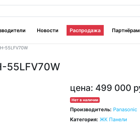
зводители
Новости
Распродажа
Партнёрам
 TH-55LFV70W
TH-55LFV70W
цена:
499 000 р
Нет в наличии
Производитель:
Panasonic
Категория:
ЖК Панели