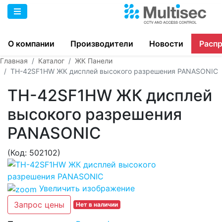
О компании
Производители
Новости
Расп
Главная
Каталог
ЖК Панели
TH-42SF1HW ЖК дисплей высокого разрешения PANASONIC
TH-42SF1HW ЖК дисплей
высокого разрешения
PANASONIC
(Код:
502102
)
Увеличить изображение
Запрос цены
Нет в наличии