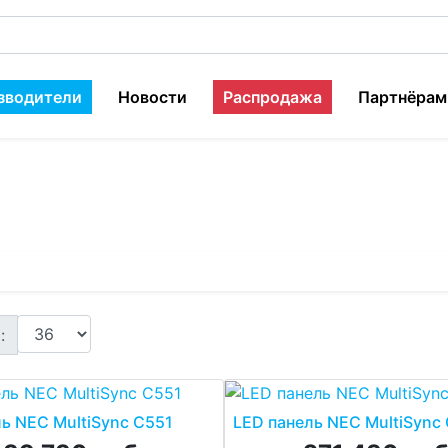
зводители
Новости
Распродажа
Партнёрам
:
ь NEC MultiSync C551
LED панель NEC MultiSync