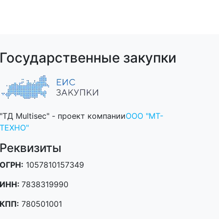
Государственные закупки
"ТД Multisec" - проект компании
ООО "МТ-
ТЕХНО"
Реквизиты
ОГРН:
1057810157349
ИНН:
7838319990
КПП:
780501001