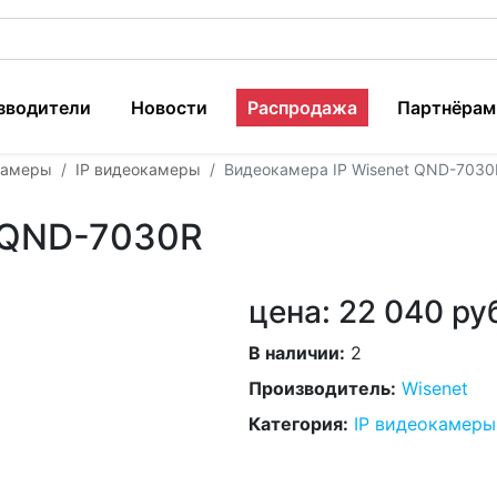
зводители
Новости
Распродажа
Партнёрам
камеры
IP видеокамеры
Видеокамера IP Wisenet QND-7030
t QND-7030R
цена:
22 040 ру
В наличии:
2
Производитель:
Wisenet
Категория:
IP видеокамеры