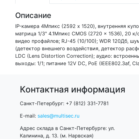
Описание
IP-камера 4Мпикс (2592 x 1520), внутренняя куп
матрица 1/3" 4.1Mпикс CMOS (2720 x 1536), 20 к/
видео профайлов; RJ-45 (10/100); WDR 120Дб, шу
(детектор внешнего воздействия, детектор расфо
LDC (Lens Distortion Correction); аудио: встро
выходы: 1/1; питание 12V DC, PoE (IEEE802.3af, Cla
Контактная информация
Санкт-Петербург: +7 (812) 331-7781
E-mail:
sales@multisec.ru
Адрес склада в Санкт-Петербурге: ул.
Калинина, д. 13. (м. Нарвская)