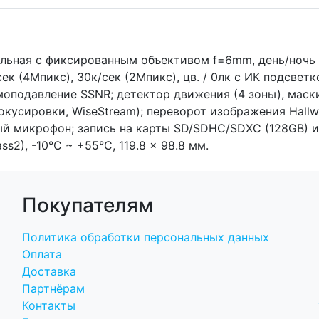
ольная с фиксированным объективом f=6mm, день/ночь (э
сек (4Mпикс), 30к/сек (2Mпикс), цв. / 0лк с ИК подсвет
моподавление SSNR; детектор движения (4 зоны), маск
кусировки, WiseStream); переворот изображения Hallw
енный микрофон; запись на карты SD/SDHC/SDXC (128GB)
ss2), -10°C ~ +55°C, 119.8 x 98.8 мм.
Покупателям
Политика обработки персональных данных
Оплата
Доставка
Партнёрам
Контакты