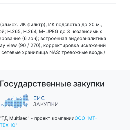
л.мех. ИК фильтр), ИК подсветка до 20 м.,
кой; H.265, H.264, M- JPEG до 3 независимых
ирование (6 зон); встроенная видеоаналитика
ay view (90 / 270), корректировка искажений
 и сетевые хранилища NAS: тревожные входы/
Государственные закупки
"ТД Multisec" - проект компании
ООО "МТ-
ТЕХНО"